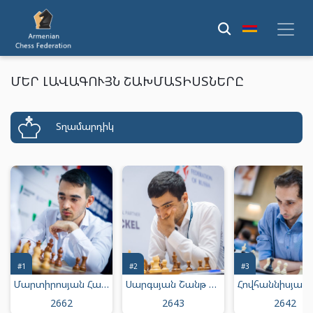
ՄԵՐ ԼԱՎԱԳՈՒՅՆ ՇԱԽՄԱՏԻՍՏՆԵՐԸ
Տղամարդիկ
#1
#2
#3
Մարտիրոսյան Հայկ Միքայելի
Սարգսյան Շանթ Մուրադի
2662
2643
2642