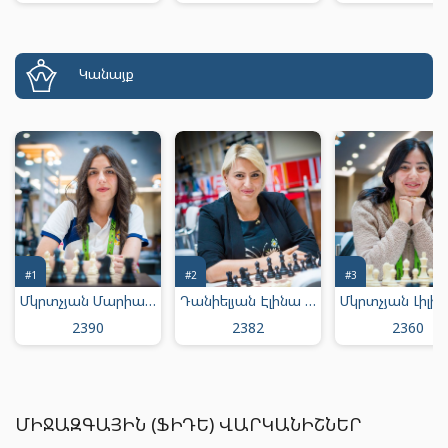
Կանայք
#1
#2
#3
Մկրտչյան Մարիամ Արմենի
Դանիելյան Էլինա Յուրայի
2390
2382
2360
ՄԻՋԱԶԳԱՅԻՆ (ՖԻԴԵ) ՎԱՐԿԱՆԻՇՆԵՐ