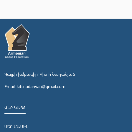
Կայքի խմբագիր՝ Կիտի Նադանյան
Email: kiti.nadanyan@gmail.com
ՎԵԲ ԿԱՅՔ
ՄԵՐ ՄԱՍԻՆ