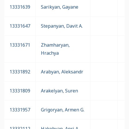
13331639
Sarikyan, Gayane
13331647
Stepanyan, Davit A.
13331671
Zhamharyan,
Hrachya
13331892
Arabyan, Aleksandr
13331809
Arakelyan, Suren
13331957
Grigoryan, Armen G.
13332112
Hakobyan, Anri A.