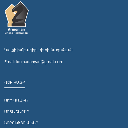
Կայքի խմբագիր՝ Կիտի Նադանյան
Email: kiti.nadanyan@gmail.com
ՎԵԲ ԿԱՅՔ
ՄԵՐ ՄԱՍԻՆ
ՄՐՑԱՇԱՐԵՐ
ՆՈՐՈՒԹՅՈՒՆՆԵՐ