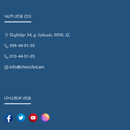
ԿԱՊ ՄԵԶ ՀԵՏ
Շևչենկո 34, ք. Երևան, 0050, ՀՀ
099-44-01-05
010-44-01-05
info@chessfed.am
ՄԻԱՑԵՔ ՄԵԶ