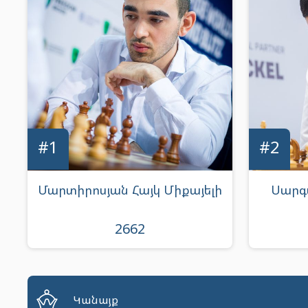
#1
#2
Մարտիրոսյան Հայկ Միքայելի
Սարգ
2662
Կանայք