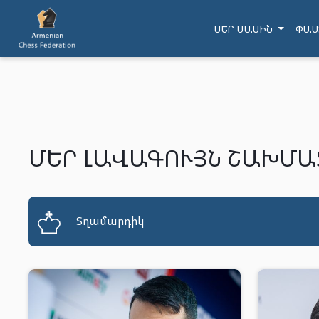
ՄԵՐ ՄԱՍԻՆ
ՓԱՍ
ՄԵՐ ԼԱՎԱԳՈՒՅՆ ՇԱԽՄԱ
Տղամարդիկ