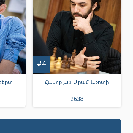
#4
բերտ
Հակոբյան Արամ Աշոտի
2638