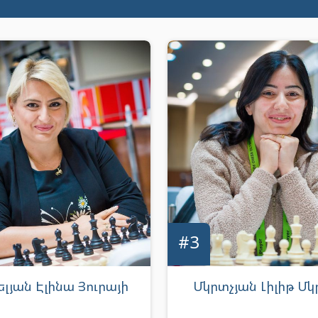
#3
լյան Էլինա Յուրայի
Մկրտչյան Լիլիթ Մկ