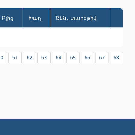
Բլից
Խաղ
Ծնն․ տարեթիվ
60
61
62
63
64
65
66
67
68