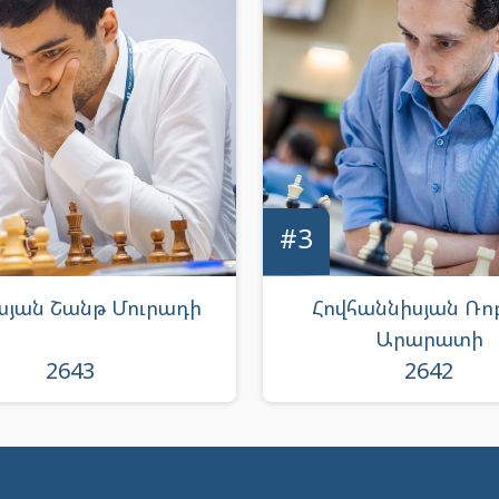
#3
սյան Շանթ Մուրադի
Հովհաննիսյան Ռո
Արարատի
2643
2642