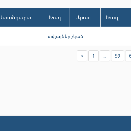
Ստանդարտ
Խաղ
Արագ
Խաղ
տվյալներ չկան
<
1
...
59