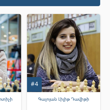
#4
րտիչի
Գալոյան Լիլիթ Դավիթի