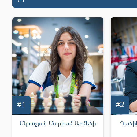
#1
#2
Մկրտչյան Մարիամ Արմենի
Դանիե