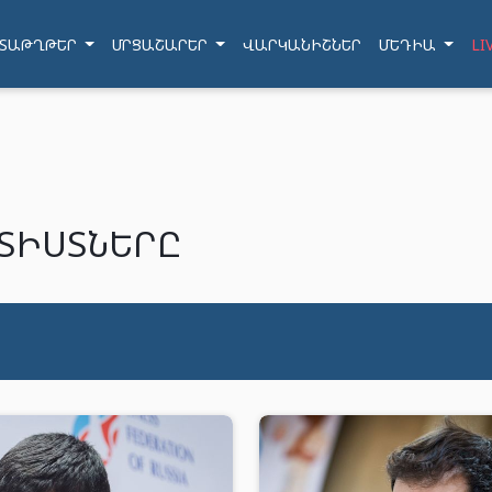
ՏԱԹՂԹԵՐ
ՄՐՑԱՇԱՐԵՐ
ՎԱՐԿԱՆԻՇՆԵՐ
ՄԵԴԻԱ
LI
ՏԻՍՏՆԵՐԸ