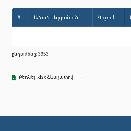
#
Անուն Ազգանուն
Կոչում
ընդամենը: 3353
Բեռնել .xlsx ձևաչափով