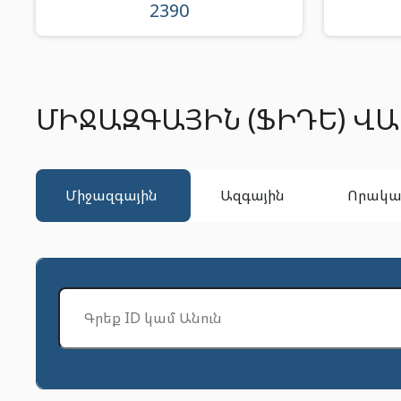
2390
ՄԻՋԱԶԳԱՅԻՆ (ՖԻԴԵ) Վ
միջազգային
ազգային
որակ