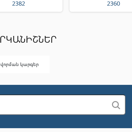
2382
2360
ԱՐԿԱՆԻՇՆԵՐ
ավորման կարգեր