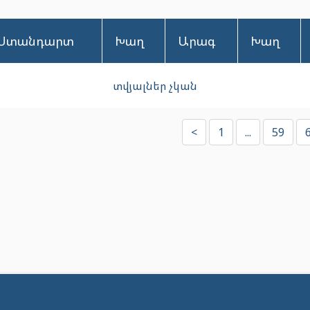
Ստանդարտ
Խաղ
Արագ
Խաղ
տվյալներ չկան
<
1
...
59