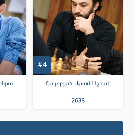
#4
բերտ
Հակոբյան Արամ Աշոտի
2638