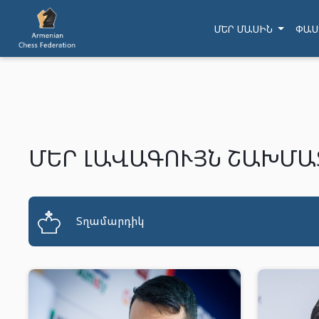
ՄԵՐ ՄԱՍԻՆ
ՓԱՍ
ՄԵՐ ԼԱՎԱԳՈՒՅՆ ՇԱԽՄԱ
Տղամարդիկ