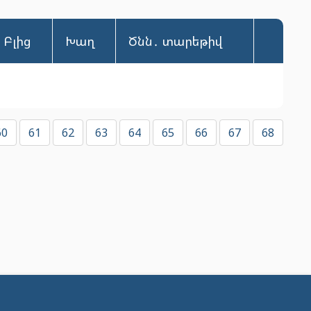
Բլից
Խաղ
Ծնն․ տարեթիվ
60
61
62
63
64
65
66
67
68