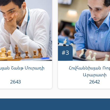
#3
սյան Շանթ Մուրադի
Հովհաննիսյան Ռո
Արարատի
2643
2642