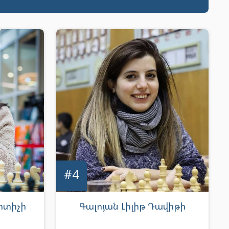
#4
րտիչի
Գալոյան Լիլիթ Դավիթի