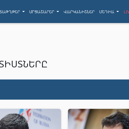
ՏԱԹՂԹԵՐ
ՄՐՑԱՇԱՐԵՐ
ՎԱՐԿԱՆԻՇՆԵՐ
ՄԵԴԻԱ
LI
ՏԻՍՏՆԵՐԸ