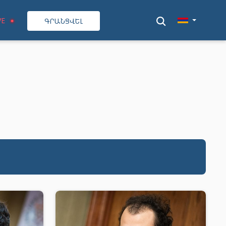
VE
ԳՐԱՆՑՎԵԼ