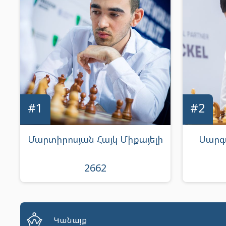
#1
#2
Մարտիրոսյան Հայկ Միքայելի
Սարգ
2662
Կանայք