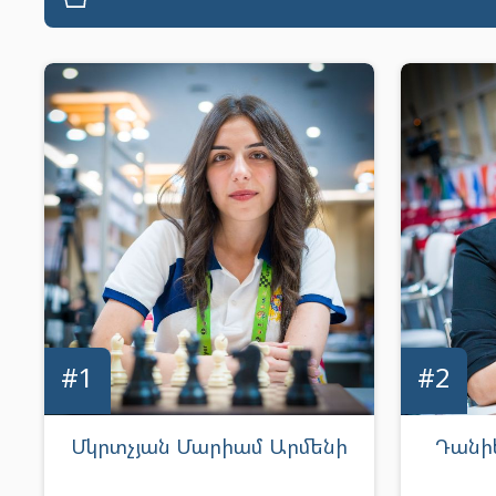
#1
#2
Մկրտչյան Մարիամ Արմենի
Դանիե