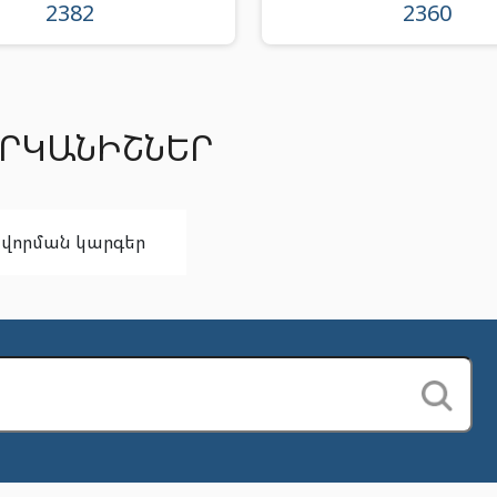
2382
2360
ԱՐԿԱՆԻՇՆԵՐ
ավորման կարգեր