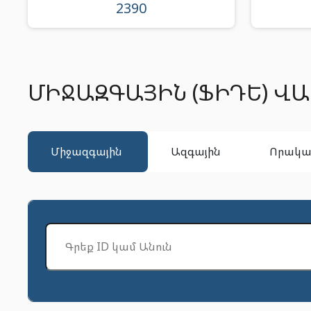
2390
ՄԻՋԱԶԳԱՅԻՆ (ՖԻԴԵ) Վ
միջազգային
ազգային
որակ