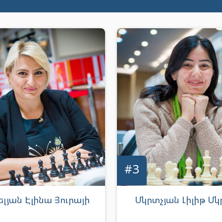
#3
լյան Էլինա Յուրայի
Մկրտչյան Լիլիթ Մկ