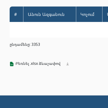
#
Անուն Ազգանուն
Կոչում
ընդամենը: 3353
Բեռնել .xlsx ձևաչափով