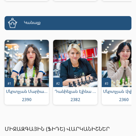
Կանայք
#1
#2
#3
Մկրտչյան Մարիամ Արմենի
Դանիելյան Էլինա Յուրայի
2390
2382
2360
ՄԻՋԱԶԳԱՅԻՆ (ՖԻԴԵ) ՎԱՐԿԱՆԻՇՆԵՐ