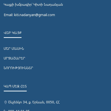
Կայքի խմբագիր՝ Կիտի Նադանյան
Email: kiti.nadanyan@gmail.com
ՎԵԲ ԿԱՅՔ
ՄԵՐ ՄԱՍԻՆ
ՄՐՑԱՇԱՐԵՐ
ՆՈՐՈՒԹՅՈՒՆՆԵՐ
ԿԱՊ ՄԵԶ ՀԵՏ
Շևչենկո 34, ք. Երևան, 0050, ՀՀ