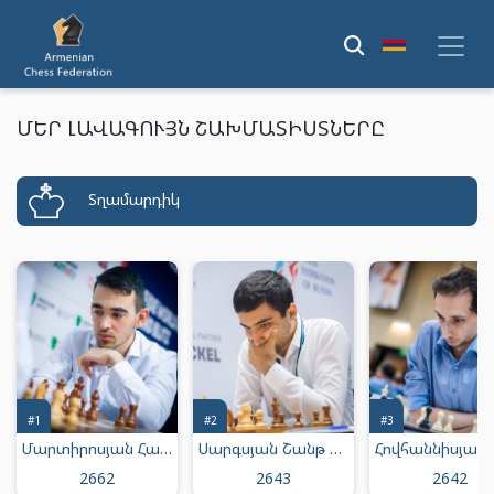
ՄԵՐ ԼԱՎԱԳՈՒՅՆ ՇԱԽՄԱՏԻՍՏՆԵՐԸ
Տղամարդիկ
#1
#2
#3
Մարտիրոսյան Հայկ Միքայելի
Սարգսյան Շանթ Մուրադի
2662
2643
2642