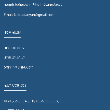
Կայքի խմբագիր՝ Կիտի Նադանյան
Email: kiti.nadanyan@gmail.com
ՎԵԲ ԿԱՅՔ
ՄԵՐ ՄԱՍԻՆ
ՄՐՑԱՇԱՐԵՐ
ՆՈՐՈՒԹՅՈՒՆՆԵՐ
ԿԱՊ ՄԵԶ ՀԵՏ
Շևչենկո 34, ք. Երևան, 0050, ՀՀ