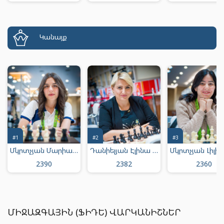
Կանայք
#1
#2
#3
Մկրտչյան Մարիամ Արմենի
Դանիելյան Էլինա Յուրայի
2390
2382
2360
ՄԻՋԱԶԳԱՅԻՆ (ՖԻԴԵ) ՎԱՐԿԱՆԻՇՆԵՐ