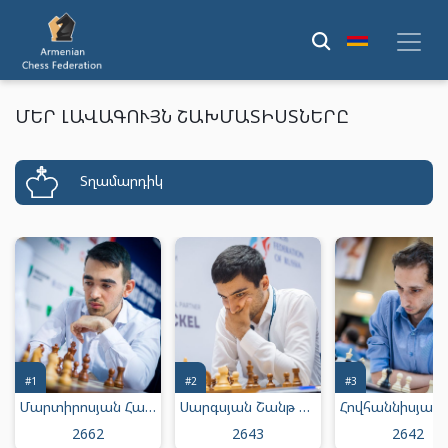
ՄԵՐ ԼԱՎԱԳՈՒՅՆ ՇԱԽՄԱՏԻՍՏՆԵՐԸ
Տղամարդիկ
#1
#2
#3
Մարտիրոսյան Հայկ Միքայելի
Սարգսյան Շանթ Մուրադի
2662
2643
2642