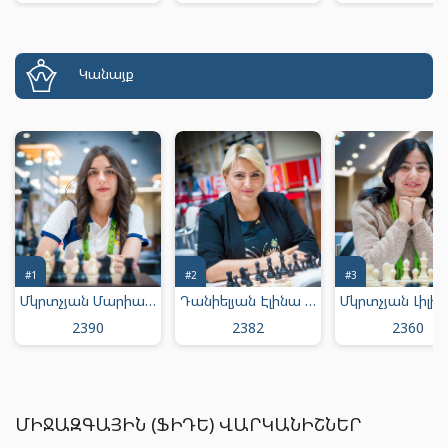
Կանայք
#1
#2
#3
Մկրտչյան Մարիամ Արմենի
Դանիելյան Էլինա Յուրայի
2390
2382
2360
ՄԻՋԱԶԳԱՅԻՆ (ՖԻԴԵ) ՎԱՐԿԱՆԻՇՆԵՐ