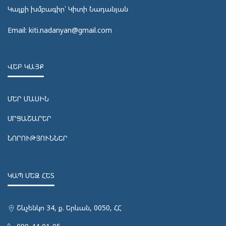
Կայքի խմբագիր՝ Կիտի Նադանյան
Email: kiti.nadanyan@gmail.com
ՎԵԲ ԿԱՅՔ
ՄԵՐ ՄԱՍԻՆ
ՄՐՑԱՇԱՐԵՐ
ՆՈՐՈՒԹՅՈՒՆՆԵՐ
ԿԱՊ ՄԵԶ ՀԵՏ
Շևչենկո 34, ք. Երևան, 0050, ՀՀ