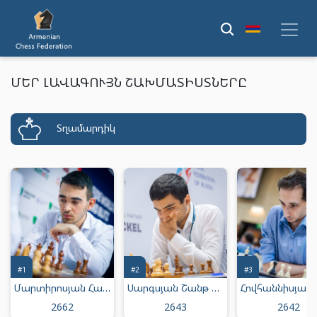
ՄԵՐ ԼԱՎԱԳՈՒՅՆ ՇԱԽՄԱՏԻՍՏՆԵՐԸ
Տղամարդիկ
#1
#2
#3
Մարտիրոսյան Հայկ Միքայելի
Սարգսյան Շանթ Մուրադի
2662
2643
2642